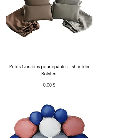
Petits Coussins pour épaules - Shoulder
Bolsters
Prix
0,00 $