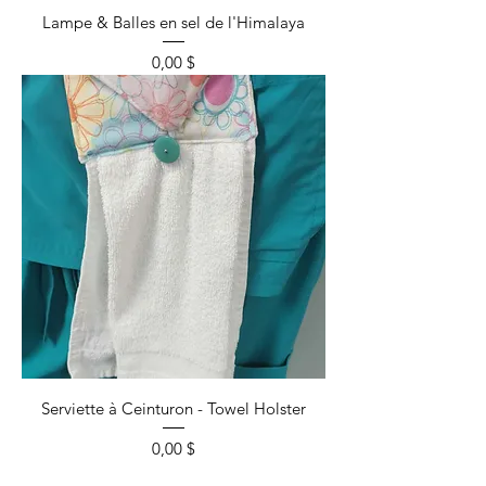
Lampe & Balles en sel de l'Himalaya
Prix
0,00 $
Serviette à Ceinturon - Towel Holster
Prix
0,00 $