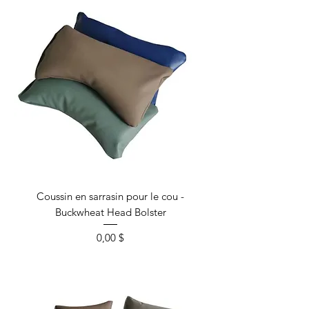
Coussin en sarrasin pour le cou -
Buckwheat Head Bolster
Prix
0,00 $