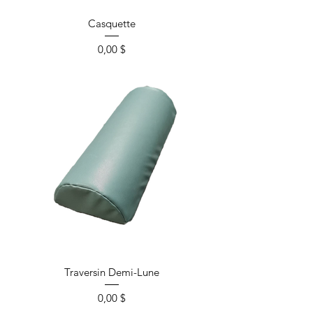
Casquette
Prix
0,00 $
Traversin Demi-Lune
Prix
0,00 $