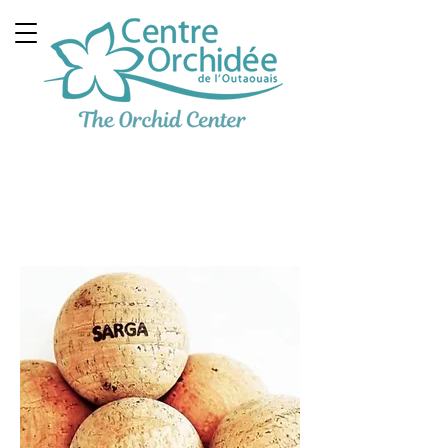
Clinique Thérapeutique
Multidisciplinaire