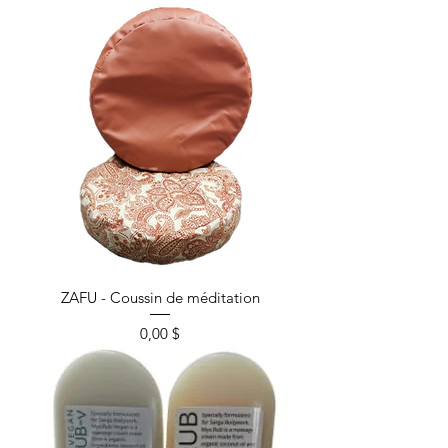
ZAFU - Coussin de méditation
Prix
0,00 $