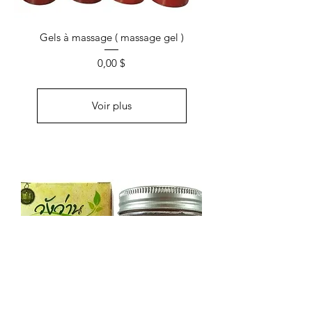
Gels à massage ( massage gel )
Prix
0,00 $
Voir plus