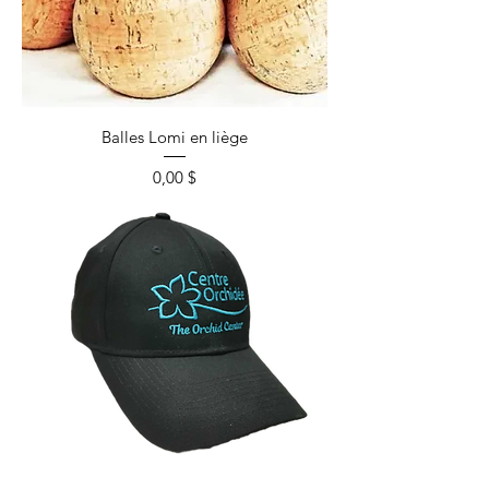
Balles Lomi en liège
Prix
0,00 $