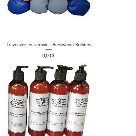
Traversins en sarrasin - Buckwheat Bolsters
Prix
0,00 $