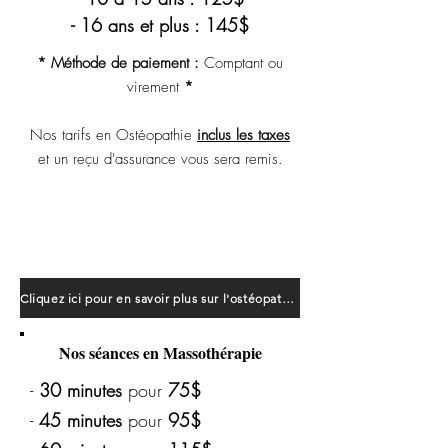
- 16 ans et plus : 145$
* Méthode de paiement :
Comptant ou
virement
*
Nos tarifs en Ostéopathie
inclus les taxes
et un reçu d'assurance vous sera remis.
* Veuillez prendre note que les tarifs
sont basés sur le rendez-vous et
non
la
durée. La durée du soin peut varier d'un
client à l'autre selon leur besoin.
Cliquez ici pour en savoir plus sur l'ostéopathie
Nos séances en Massothérapie
-
30 minutes
pour
75$
-
45 minutes
pour
95$