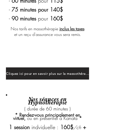
-
60 minutes
pour
115$
-
75 minutes pour 140$
-
90 minutes
pour
160$
Nos tarifs en massothérapie
inclus les taxes
et un reçu d'assurance vous sera remis.
Massage d'un étudiant & Clinique -
école :
55$
pour
60 min
&
75$
pour
90 min
( aucun reçu d'assurance ne peut être émis )
Cliquez ici pour en savoir plus sur la massothérapie
Nos séances en
Hypnothérapie
( durée
de 60 minutes )
* Rendez-vous principalement en
virtuel,
ou en présentiel à Kanata
*
1 session
indviduelle :
160$
+
/ch