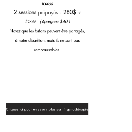
taxes
2 sessions
prépayés :
280$
+
taxes
( é
pargnez $40 )
Notez que les forfaits peuvent être partagés,
à notre discrétion, mais ils ne sont pas
remboursables.
* Un reçu d'assurance vous
sera remis par Lynne
Cardin
al *
membre de l'Association des
naturothérapeutes du Québec (
ANQ )
Cliquez ici pour en savoir plus sur l'hypnothérapie