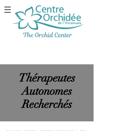
Clinique Thérapeutique
Multidisciplinaire
Thérapeutes
Autonomes
Recherchés