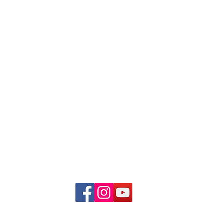
Clinique Thérapeutique Multidisciplinaire du Centre Orchidée de l'Out
| 256-a Boulevard St-Joseph, Suite 200 - Gatineau QC J8Y 3X8 | 819-600-
centreorchideeoutaouais@gmail.com