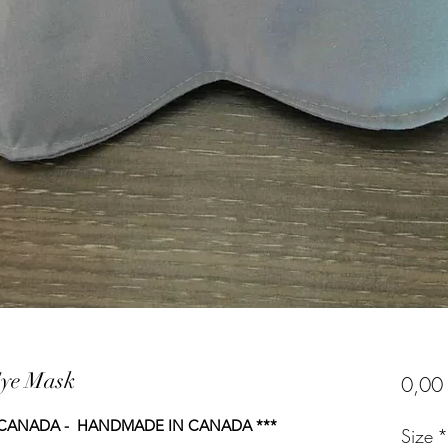
Eye Mask
0,00
U CANADA - HANDMADE IN CANADA ***
Size
*