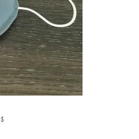
Prix
 $