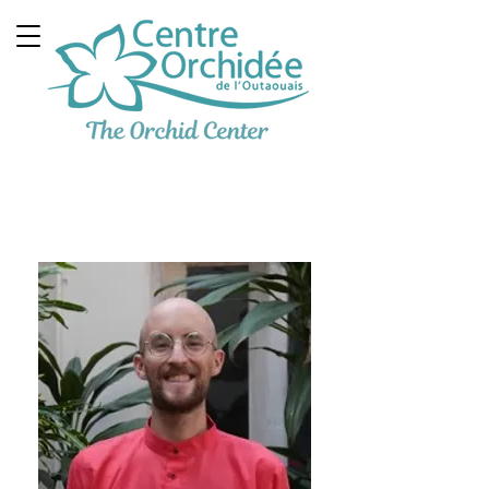
Clinique Thérapeutique
Multidisciplinaire