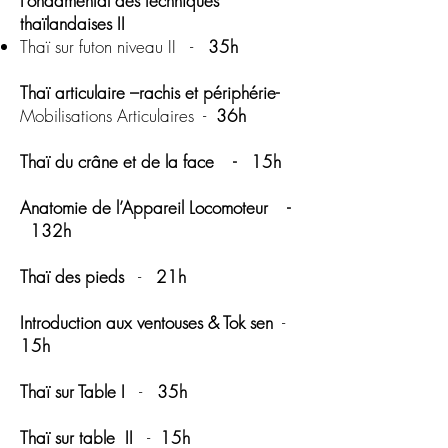
Fondamental des techniques
thaïlandaises II
Thaï sur futon niveau II -
35h
Thaï articulaire –rachis et périphérie-
Mobilisations Articulaires -
36h
Thaï du crâne et de la face - 15h
Anatomie de l’Appareil Locomoteur​ -
132h
Thaï des pieds
-
21h
Introduction aux ventouses & Tok sen
​ -
15h
Thaï sur Table I
-
35h
Thaï sur table II
-
15h