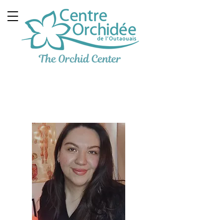
Clinique Thérapeutique
Multidisciplinaire