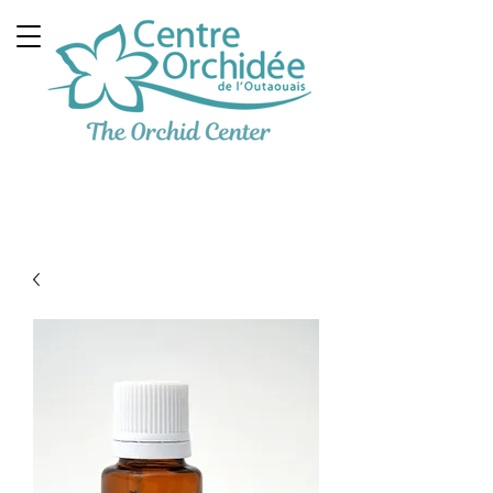
Clinique Thérapeutique
Multidisciplinaire