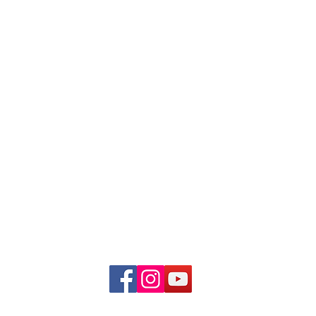
Clinique Thérapeutique Multidisciplinaire du Centre Orchidée de l'Out
| 256-a Boulevard St-Joseph, Suite 200 - Gatineau QC J8Y 3X8 | 819-600-
centreorchideeoutaouais@gmail.com