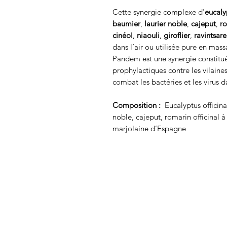
Cette synergie complexe d'
eucaly
baumier
,
laurier noble
,
cajeput
,
ro
cinéo
l,
niaouli
,
giroflier
,
ravintsare
dans l’air ou utilisée pure en ma
Pandem est une synergie constituée
prophylactiques contre les vilaine
combat les bactéries et les virus d
Composition :
Eucalyptus officina
noble, cajeput, romarin officinal à 1
marjolaine d’Espagne