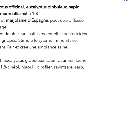
ptus officinal
,
eucalyptus globuleux
,
sapin
marin officinal à 1.8
et
marjolaine d’Espagne
, peut être diffusée
ssage.
 de plusieurs huiles essentielles bactéricides
s grippes. Stimule le sytème immunitaire,
ans l'air et crée une ambiance saine.
l, eucalyptus globuleux, sapin baumier, laurier
,8-cinéol, niaouli, giroflier, ravintsare, saro,