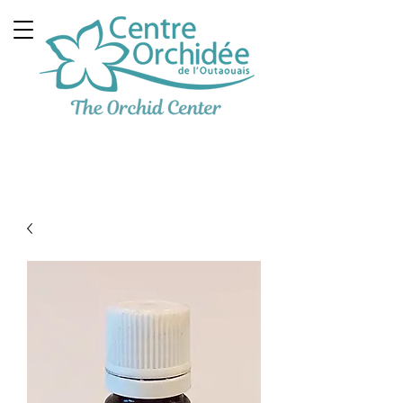
Clinique Thérapeutique
Multidisciplinaire